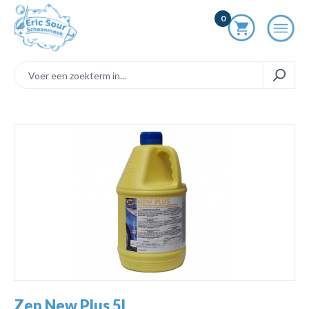
ToContentLink
0
component.cms.imageGallery.skipImageGallery
Zep New Plus 5L