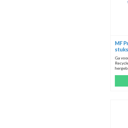
MF Pr
stuk
Ga voo
Recycle
hergebr
oppervl
zonder
brandsc
voor ri
nummer