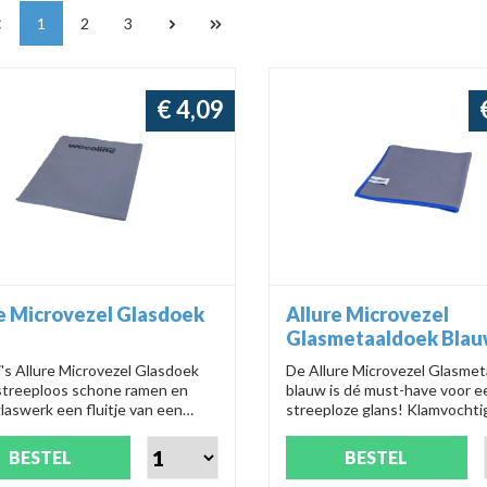
1
2
3
€ 4,09
e Microvezel Glasdoek
Allure Microvezel
Glasmetaaldoek Bla
s Allure Microvezel Glasdoek
De Allure Microvezel Glasmet
streeploos schone ramen en
blauw is dé must-have voor e
laswerk een fluitje van een
streeploze glans! Klamvochti
ebruik klamvochtig en wissel
met water, vouwen in 8 vlakk
tig voor een optimaal resultaat.
wasbaar tot 95 graden en ch
BESTEL
BESTEL
oepele doek is wasbaar op 95
uitstraling. Nummer: 0301317