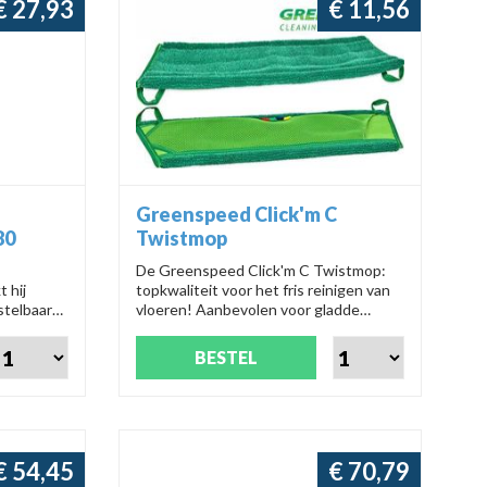
€ 27,93
€ 11,56
Greenspeed Click'm C
80
Twistmop
De Greenspeed Click'm C Twistmop:
 hij
topkwaliteit voor het fris reinigen van
stelbaar
vloeren! Aanbevolen voor gladde
se
vloeren, met snel droogresultaat en
e maken en
streeploze glans. Makkelijk vuil
BESTEL
r elke
opnemen en hygiënisch verwijderen.
Groen schoonmaken was nog nooit zo
hip! 🌿🧹
€ 54,45
€ 70,79