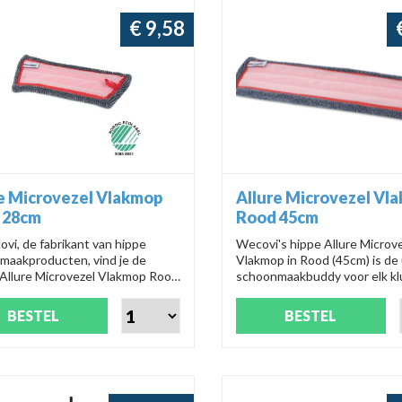
€ 9,58
e Microvezel Vlakmop
Allure Microvezel Vl
 28cm
Rood 45cm
ovi, de fabrikant van hippe
Wecovi's hippe Allure Microv
maakproducten, vind je de
Vlakmop in Rood (45cm) is de
 Allure Microvezel Vlakmop Rood
schoonmaakbuddy voor elk kl
Met productnummer 03041032
productnummer 03041042 ma
 moeiteloos alles blinkend
mop elke ruimte weer spic en
BESTEL
BESTEL
!