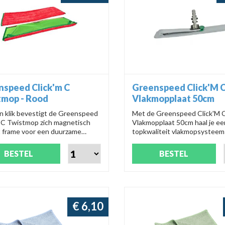
nspeed Click'm C
Greenspeed Click'M 
tmop - Rood
Vlakmopplaat 50cm
n klik bevestigt de Greenspeed
Met de Greenspeed Click'M 
m C Twistmop zich magnetisch
Vlakmopplaat 50cm haal je ee
t frame voor een duurzame
topkwaliteit vlakmopsysteem 
ing. Perfect voor gladde
Perfect voor hygiënische om
, deze rode mop levert een
Dankzij de innovatieve magne
BESTEL
BESTEL
oos, hoog reinigend resultaat.
sluiting is dit systeem super
ovezelrand neemt maximaal vuil
hygiënisch in gebruik. Ergono
s geschikt voor pre-impregnatie.
licht en gemakkelijk schoon 
ien maakt het hygiënisch
🌿🧹
deren van de mop zonder
ng een eitje. Productnummer:
€ 6,10
5.