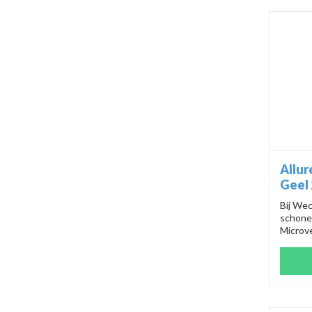
Allur
Geel
Bij Wec
schone 
Microv
(produ
have vo