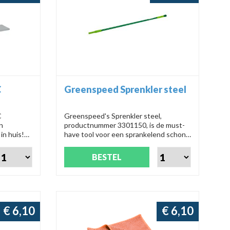
C
Greenspeed Sprenkler steel
C
Greenspeed's Sprenkler steel,
n
productnummer 3301150, is de must-
in huis!
have tool voor een sprankelend schone
gevingen.
ruimte. Met deze innovatieve steel
tische
wordt schoonmaken een fluitje van een
BESTEL
handig en
cent.
misch,
te maken!
€ 6,10
€ 6,10