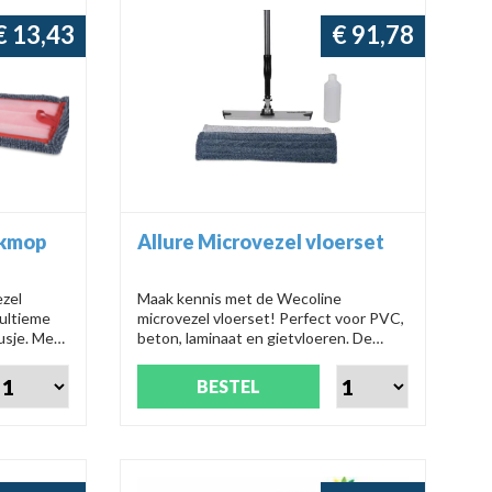
€ 13,43
€ 91,78
akmop
Allure Microvezel vloerset
ezel
Maak kennis met de Wecoline
 ultieme
microvezel vloerset! Perfect voor PVC,
usje. Met
beton, laminaat en gietvloeren. De
akt deze
scrubmop reinigt grondig, terwijl
 span!
klittenband op de vlakmop bukken
BESTEL
voorkomt. Altijd water bij de hand met
de handige spraysteel en vulfles.