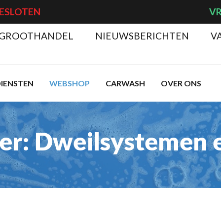
ESLOTEN
VR
GROOTHANDEL
NIEUWSBERICHTEN
V
IENSTEN
WEBSHOP
CARWASH
OVER ONS
ier: Dweilsystemen