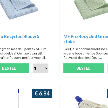
o Recycled Blauw 5
MF Pro Recycled Groe
s
stuks
r groen met de Spontex MF Pro
Geef je schoonmaakroutine 
d doekjes! Gemaakt van vijf
groene boost met de Spont
uikte flessen, perfect voor alle
Recycled doekjes! Deze
akken. Droog, nat, met of
multifunctionele doekjes, ge
 schoonmaakmiddel, ze maken
vijf gerecyclede flessen, zijn 
BESTEL
BESTEL
hoon en zijn er in vier kleuren
voor alle oppervlakken. Ze zij
sicovrije schoonmaak. Product
droog, nat, met of zonder
: 95000117.
schoonmaakmiddelen, en kome
kleuren om kruisbesmetting 
voorkomen. Product nummer
€ 6,84
95000118.