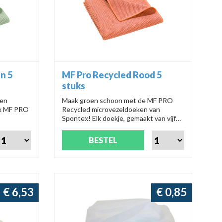
n 5
MF Pro Recycled Rood 5
stuks
een
Maak groen schoon met de MF PRO
ex MF PRO
Recycled microvezeldoeken van
Spontex! Elk doekje, gemaakt van vijf
maakt van
gerecyclede flessen, is geschikt voor
geschikt
alle oppervlakken. Gebruik ze droog,
BESTEL
n bruikbaar
nat, met of zonder
schoonmaakmiddelen - ze vegen en
n in vier
reinigen als de beste. Kies uit vier
te
kleuren om kruisbesmetting te
:
voorkomen. Productnummer:
€ 6,53
95000119
€ 0,85