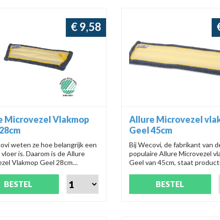
€ 9,58
e Microvezel Vlakmop
Allure Microvezel vl
 28cm
Geel 45cm
ovi weten ze hoe belangrijk een
Bij Wecovi, de fabrikant van d
vloer is. Daarom is de Allure
populaire Allure Microvezel v
ezel Vlakmop Geel 28cm
Geel van 45cm, staat produ
ctnummer: 03041031) dé must-
03041041 garant voor een vl
or een glanzend schone vloer.
schoonmaakervaring. Met de
BESTEL
BESTEL
wordt schoonmaken een eitje