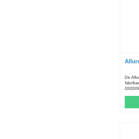
Allur
De Allu
fabrik
0303090
schoonm
sprays
fluitje