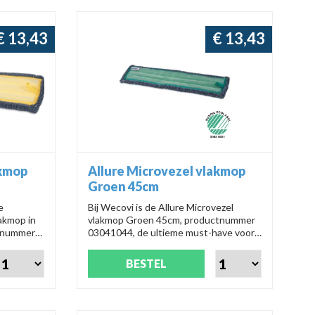
€ 13,43
€ 13,43
akmop
Allure Microvezel vlakmop
Groen 45cm
e
Bij Wecovi is de Allure Microvezel
lakmop in
vlakmop Groen 45cm, productnummer
ctnummer
03041044, de ultieme must-have voor
ekkeloze
een vlekkeloze vloer. Met deze mop is
ze mop
schoonmaken een fluitje van een cent!
BESTEL
!