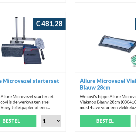
. Productnummer: 03010820.
€ 481,28
e Microvezel starterset
Allure Microvezel Vl
Blauw 28cm
Allure Microvezel starterset
Wecovi's hippe Allure Microv
covi is de werkwagen snel
Vlakmop Blauw 28cm (0304103
 Voeg toiletpapier of een
must-have voor een vlekkelo
ger toe voor een soepele start.
vloerreiniging. Schoonmaken
tems werken zonder
nooit zo cool en efficiënt!
BESTEL
BESTEL
ingsmiddelen en hebben een
uitstraling dankzij zwarte en
ete accenten.