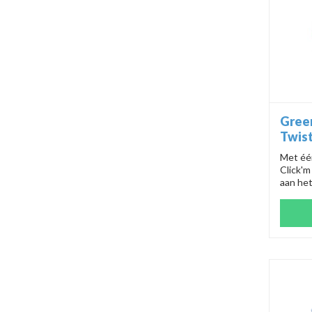
Gree
Twis
Met éé
Click'
aan he
verbind
vloeren
streepl
De micr
op en i
Bovend
verwij
aanraki
339165