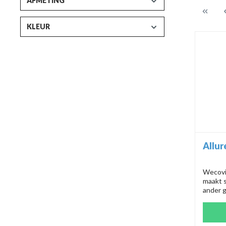
AFMETING
KLEUR
Allur
Wecovi'
maakt 
ander g
cent. G
regelma
Deze s