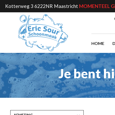
Kotterweg 3 6222NR Maastricht
MOMENTEEL G
kipToSearch
general.skipToNavigation
HOME
D
Je bent h