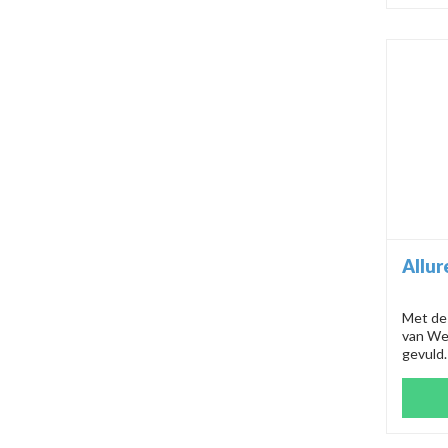
graden
Allur
Met de 
van We
gevuld.
stofzui
Deze i
reinig
chique 
antraci