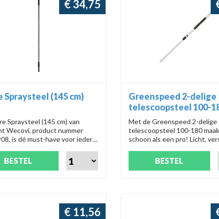
€ 34,75
e Spraysteel (145 cm)
Greenspeed 2-delige
telescoopsteel 100-1
re Spraysteel (145 cm) van
Met de Greenspeed 2-delige
ant Wecovi, product nummer
telescoopsteel 100-180 maakt
8, is dé must-have voor iedere
schoon als een pro! Licht, ver
aak specialist. Met deze hippe
en ergonomisch voor dagelijk
teel wordt schoonmaken een
reiniging. Makkelijk schoon t
BESTEL
BESTEL
 van een cent!
met handige grip. Perfect voo
klus! 🧹
€ 11,56