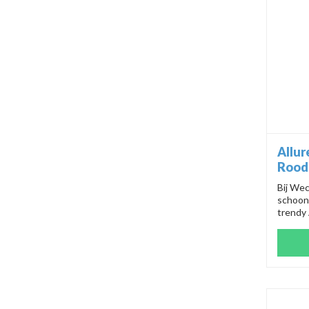
Allur
Rood
Bij Wec
schoon
trendy
28cm. 
maak je
schoon