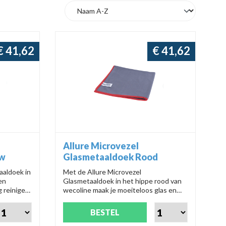
€ 41,62
€ 41,62
Allure Microvezel
uw
Glasmetaaldoek Rood
aaldoek in
Met de Allure Microvezel
en
Glasmetaaldoek in het hippe rood van
g reinigen
wecoline maak je moeiteloos glas en
en,
metaal glanzend schoon. Wasbaar tot
ique
95 graden, streeploos resultaat
BESTEL
0.
gegarandeerd! Productnummer: