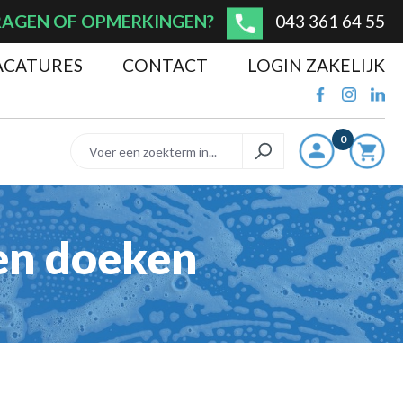
AGEN OF OPMERKINGEN?
043 361 64 55
ACATURES
CONTACT
LOGIN ZAKELIJK
0
 en doeken