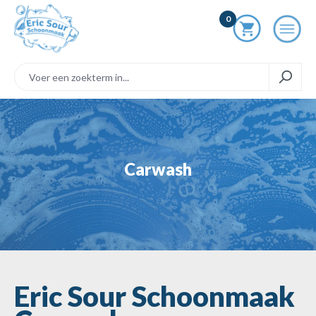
ToContentLink
0
Carwash
Eric Sour Schoonmaak