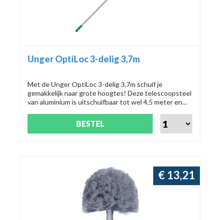
Unger OptiLoc 3-delig 3,7m
Met de Unger OptiLoc 3-delig 3,7m schuif je
gemakkelijk naar grote hoogtes! Deze telescoopsteel
van aluminium is uitschuifbaar tot wel 4,5 meter en
maakt ladders overbodig. Extra veilig, tijdbesparend
en eenvoudig in gebruik dankzij de Unger
BESTEL
veiligheidsconus. Productnummer: ED370.
€ 13,21