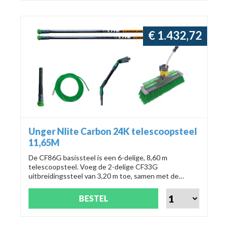
€ 1.432,72
Unger Nlite Carbon 24K telescoopsteel
11,65M
De CF86G basissteel is een 6-delige, 8,60 m
telescoopsteel. Voeg de 2-delige CF33G
uitbreidingssteel van 3,20 m toe, samen met de
NLHCC adapter, NGS30 hoekadapterkit M, NFK28
power borstel en DLS25 DuroFlex slang (25 m, Ø 5/8
BESTEL
mm). Productnummer: CF12H.