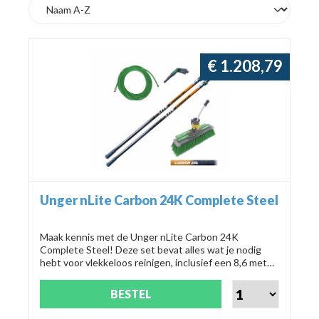
€ 1.208,79
Unger nLite Carbon 24K Complete Steel
Maak kennis met de Unger nLite Carbon 24K
Complete Steel! Deze set bevat alles wat je nodig
hebt voor vlekkeloos reinigen, inclusief een 8,6 meter
basissteel, een 3,2 meter verlengdeel en de
innovatieve Power Borstel Swivel. Met precisie en
BESTEL
gemak naar een glanzend resultaat! 🌟
#schoonmaakexpert #Unger #nLite