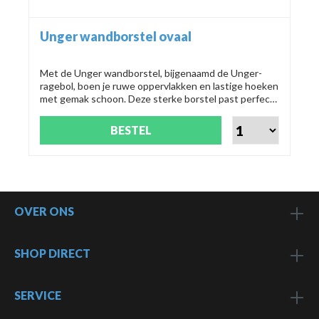
Unger wandborstel ovaal
Met de Unger wandborstel, bijgenaamd de Unger-
ragebol, boen je ruwe oppervlakken en lastige hoeken
met gemak schoon. Deze sterke borstel past perfect
op de Unger-telescoopstelen, ideaal voor die
onbereikbare plekjes. Een duurzame keuze voor elke
BESTEL
schoonmaakklus!
OVER ONS
SHOP DIRECT
SERVICE