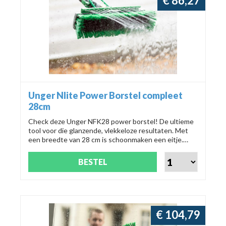
€ 86,27
Unger Nlite Power Borstel compleet
28cm
Check deze Unger NFK28 power borstel! De ultieme
tool voor die glanzende, vlekkeloze resultaten. Met
een breedte van 28 cm is schoonmaken een eitje.
Bestel 'm nu en maak schoonmaken leuk! 🌟
BESTEL
€ 104,79