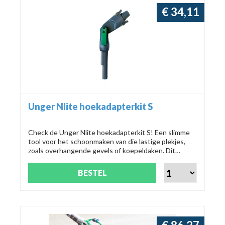
€ 34,11
Unger Nlite hoekadapterkit S
Check de Unger Nlite hoekadapterkit S! Een slimme
tool voor het schoonmaken van die lastige plekjes,
zoals overhangende gevels of koepeldaken. Dit
flexibele systeem is in een flits aan te passen of te
combineren. Klik en klaar! Alleen voor de nieuwste
BESTEL
nLite stelen van Unger.