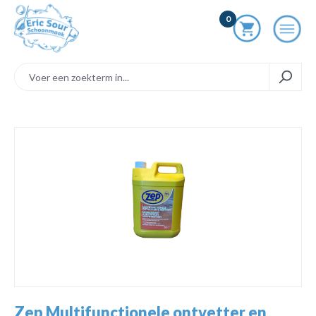
ToContentLink
0
component.cms.imageGallery.skipImageGallery
Zep Multifunctionele ontvetter en