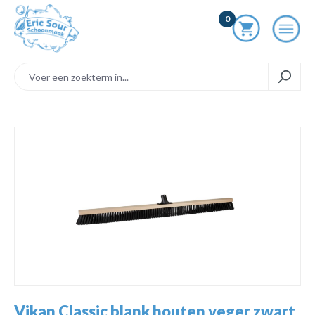
ToContentLink
0
component.cms.imageGallery.skipImageGallery
Vikan Classic blank houten veger zwart