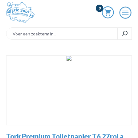
ToContentLink
0
component.cms.imageGallery.skipImageGallery
Tork Premium Toiletpapier T6 27rol a