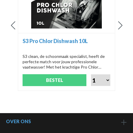
S3 Pro Chlor Dishwash 10L
Dem
S3 clean, de schoonmaak specialist, heeft de
Chec
end
perfecte match voor jouw professionele
vaat
an S3
vaatwasser! Met het krachtige Pro Chlor
app 
d
Dishwash 10L, productnummer SV3410, blinkt
must
jouw vaat in no-time weer als nieuw.
Prog
BESTEL
Prod
OVER ONS