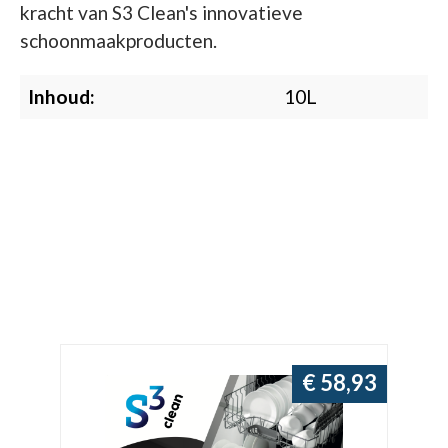
kracht van S3 Clean's innovatieve
schoonmaakproducten.
Inhoud:
10L
4,06
€ 58,93