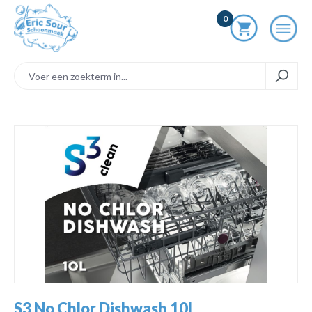
ToContentLink
0
component.cms.imageGallery.skipImageGallery
S3 No Chlor Dishwash 10L