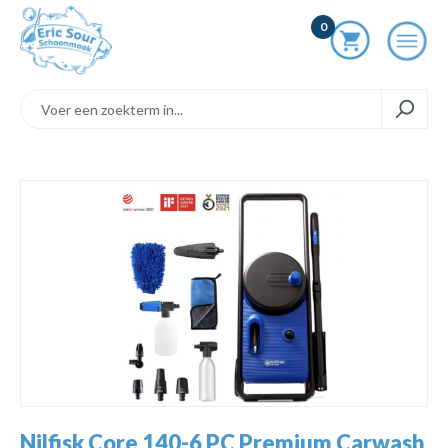
ToContentLink
0
component.cms.imageGallery.skipImageGallery
Nilfisk Core 140-6 PC Premium Carwash