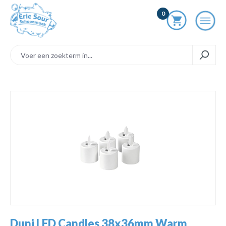
ToContentLink
0
component.cms.imageGallery.skipImageGallery
Duni LED Candles 38x36mm Warm